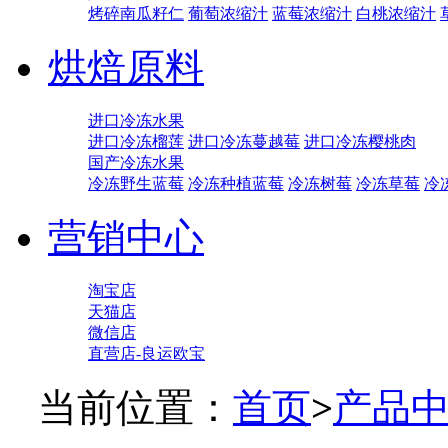
烤碎南瓜籽仁
葡萄浓缩汁
蓝莓浓缩汁
白桃浓缩汁
烘焙原料
进口冷冻水果
进口冷冻榴莲
进口冷冻蔓越莓
进口冷冻樱桃肉
国产冷冻水果
冷冻野生蓝莓
冷冻种植蓝莓
冷冻树莓
冷冻草莓
冷
营销中心
淘宝店
天猫店
微信店
直营店-良运欧宝
当前位置：
首页
>
产品