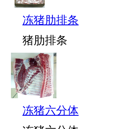
冻猪肋排条
猪肋排条
冻猪六分体