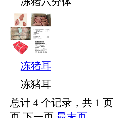
冻猪六分体
冻猪耳
冻猪耳
总计 4 个记录，共 1 页，
页 下一页
最末页