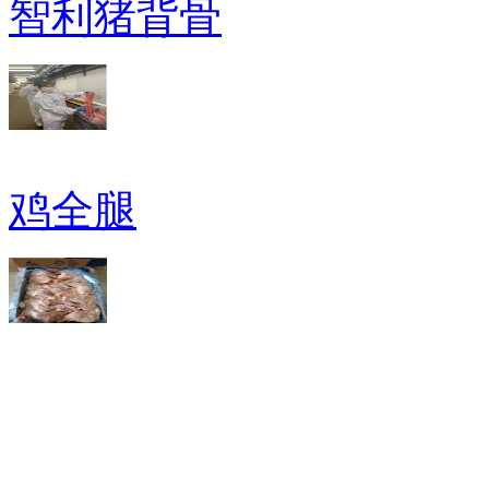
智利猪背骨
鸡全腿