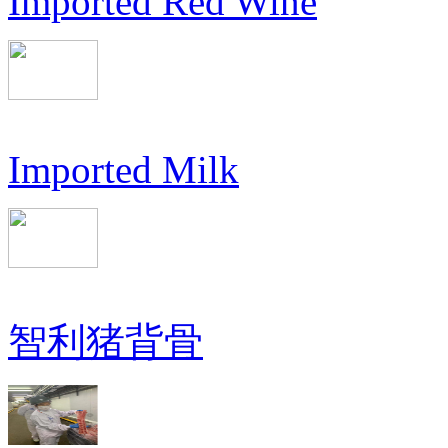
Imported Red Wine
Imported Milk
智利猪背骨