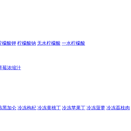
柠檬酸钾
柠檬酸钠
无水柠檬酸
一水柠檬酸
草莓浓缩汁
冻黑加仑
冷冻枸杞
冷冻黄桃丁
冷冻苹果丁
冷冻菠萝
冷冻荔枝肉