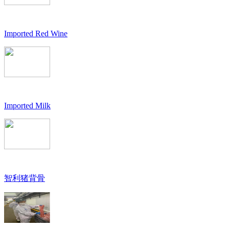
Imported Red Wine
Imported Milk
智利猪背骨