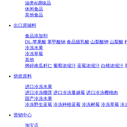
油类&调味品
休闲食品
其他食品
出口原辅料
食品添加剂
DL-苹果酸
苯甲酸钠
食品级乳酸
山梨酸钾
山梨酸
冷冻水果
冷冻草莓
其他
烤碎南瓜籽仁
葡萄浓缩汁
蓝莓浓缩汁
白桃浓缩汁
烘焙原料
进口冷冻水果
进口冷冻榴莲
进口冷冻蔓越莓
进口冷冻樱桃肉
国产冷冻水果
冷冻野生蓝莓
冷冻种植蓝莓
冷冻树莓
冷冻草莓
冷
营销中心
淘宝店